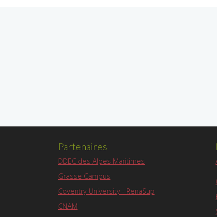
Partenaires
DDEC des Alpes Maritimes
Grasse Campus
Coventry University - RenaSup
CNAM