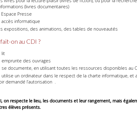
s livres pour la lecture-plaisir (livres de fiction), ou pour la recherch
informations (livres documentaires)
 Espace Presse
 accès informatique
s expositions, des animations, des tables de nouveautés
fait-on au CDI ?
 lit
 emprunte des ouvrages
 se documente, en utilisant toutes les ressources disponibles au 
 utilise un ordinateur dans le respect de la charte informatique, et
oir demandé l’autorisation .
, on respecte le lieu, les documents et leur rangement, mais égale
tres élèves présents.