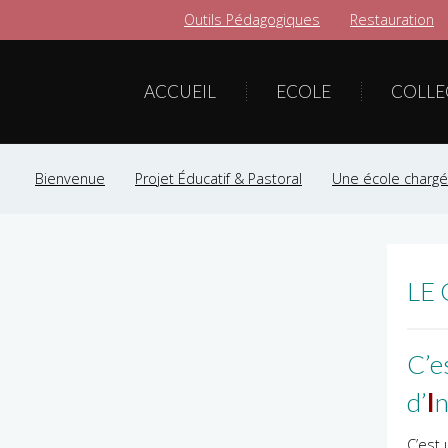
Outils Pédagogiques
Restauration
ACCUEIL
ECOLE
COLLE
Bienvenue
Projet Éducatif & Pastoral
Une école chargée
LE 
C’e
d’
I
n
C’est 