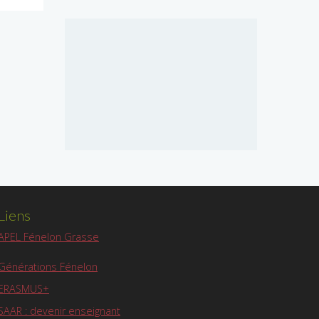
Liens
APEL Fénelon Grasse
Générations Fénelon
ERASMUS+
SAAR : devenir enseignant