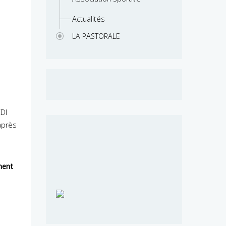
e
Actualités
LA PASTORALE
CDI
 après
ment