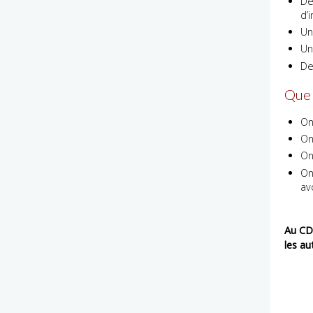
De
d’
Un
Un
De
Que 
On
On
On
On
av
Au CDI
les au