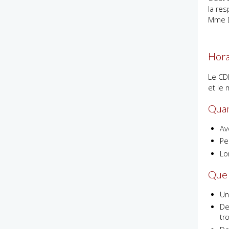
la re
Mme D
Hora
Le CDI
et le
Quan
Av
Pe
Lo
Que 
Un
De
tr