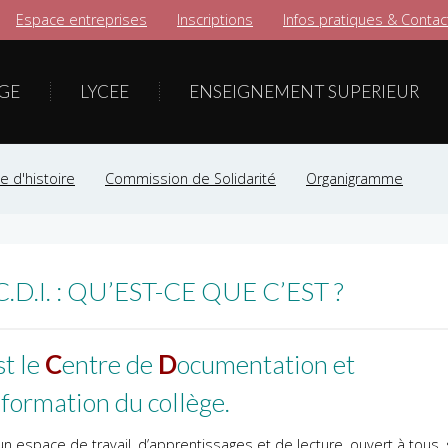
Espace entreprises
Inscriptions
Infos pratiques & Contac
GE
LYCEE
ENSEIGNEMENT SUPERIEUR
 d'histoire
Commission de Solidarité
Organigramme
C.D.I. : QU’EST-CE QUE C’EST ?
st le
C
entre de
D
ocumentation et
formation du collège.
un espace de travail, d’apprentissages et de lecture, ouvert à tous,