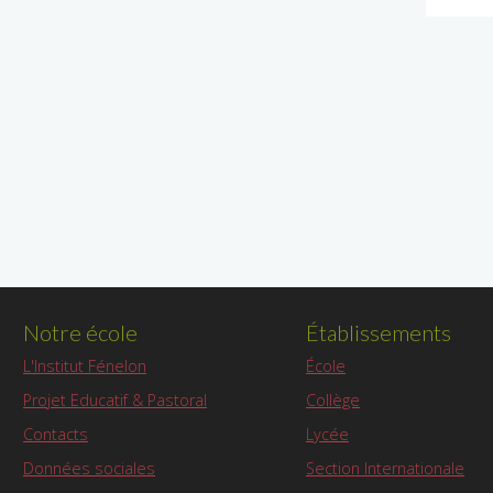
Notre école
Établissements
L'Institut Fénelon
École
Projet Educatif & Pastoral
Collège
Contacts
Lycée
Données sociales
Section Internationale