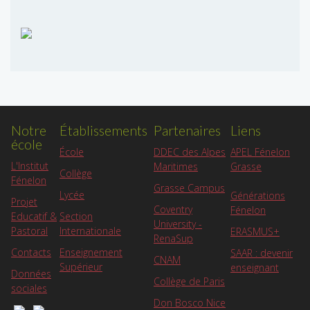
Notre
Établissements
Partenaires
Liens
école
APEL Fénelon
École
DDEC des Alpes
L'Institut
Grasse
Maritimes
Collège
Fénelon
Grasse Campus
Lycée
Générations
Projet
Coventry
Fénelon
Educatif &
Section
University -
Pastoral
Internationale
ERASMUS+
RenaSup
Contacts
Enseignement
SAAR : devenir
CNAM
Supérieur
enseignant
Données
Collège de Paris
sociales
Don Bosco Nice