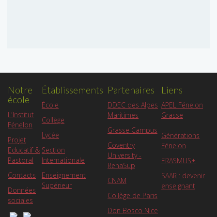
Notre
Établissements
Partenaires
Liens
école
APEL Fénelon
École
DDEC des Alpes
L'Institut
Grasse
Maritimes
Collège
Fénelon
Grasse Campus
Lycée
Générations
Projet
Coventry
Fénelon
Educatif &
Section
University -
Pastoral
Internationale
ERASMUS+
RenaSup
Contacts
Enseignement
SAAR : devenir
CNAM
Supérieur
enseignant
Données
Collège de Paris
sociales
Don Bosco Nice