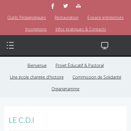
Outils Pédagogiques
Restauration
Espace entreprises
Inscriptions
Infos pratiques & Contacts
Bienvenue
Projet Éducatif & Pastoral
Une école chargée d'histoire
Commission de Solidarité
Organigramme
LE C.D.I