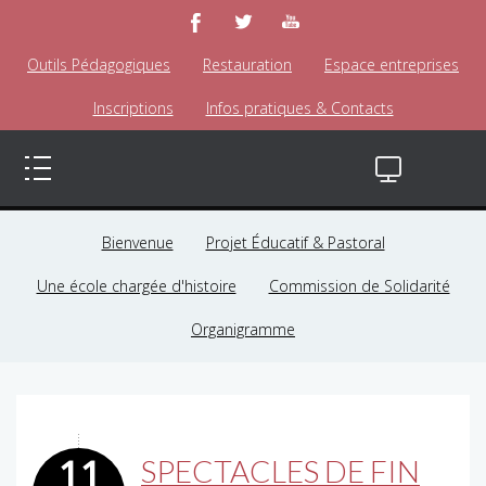
Outils Pédagogiques
Restauration
Espace entreprises
Inscriptions
Infos pratiques & Contacts
Bienvenue
Projet Éducatif & Pastoral
Une école chargée d'histoire
Commission de Solidarité
Organigramme
11
SPECTACLES DE FIN