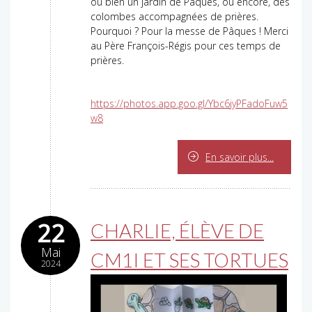
ou bien un jardin de Pâques, ou encore, des
colombes accompagnées de prières.
Pourquoi ? Pour la messe de Pâques ! Merci
au Père François-Régis pour ces temps de
prières.
https://photos.app.goo.gl/Ybc6jyPFadoFuw5
w8
En savoir plus...
22
CHARLIE, ÉLÈVE DE
Mai
CM1I ET SES TORTUES
2024