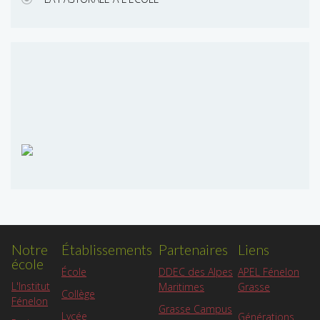
Notre
Établissements
Partenaires
Liens
école
APEL Fénelon
École
DDEC des Alpes
L'Institut
Grasse
Maritimes
Collège
Fénelon
Grasse Campus
Lycée
Générations