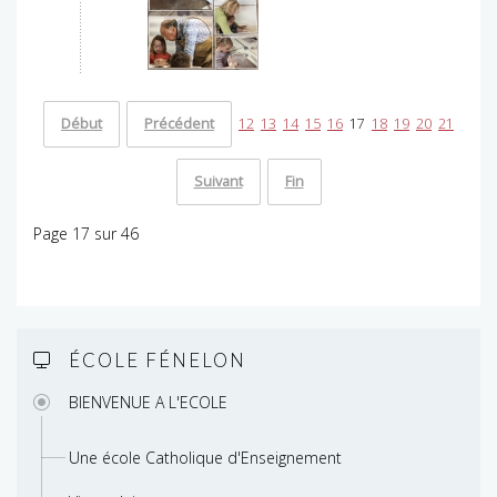
Début
Précédent
12
13
14
15
16
17
18
19
20
21
Suivant
Fin
Page 17 sur 46
ÉCOLE FÉNELON
BIENVENUE A L'ECOLE
Une école Catholique d'Enseignement