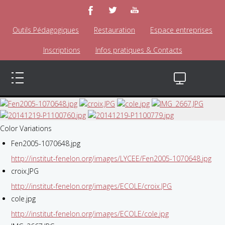
Outils Pédagogiques
Restauration
Espace entreprises
Inscriptions
Infos pratiques & Contacts
Color Variations
Fen2005-1070648.jpg
http://institut-fenelon.org/images/LYCEE/Fen2005-1070648.jpg
croix.JPG
http://institut-fenelon.org/images/ECOLE/croix.JPG
cole.jpg
http://institut-fenelon.org/images/ECOLE/cole.jpg