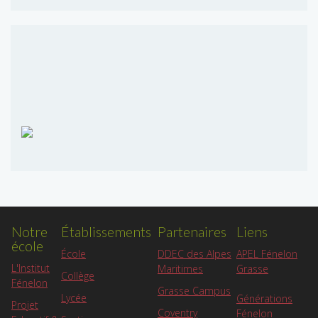
Notre
Établissements
Partenaires
Liens
école
APEL Fénelon
École
DDEC des Alpes
L'Institut
Grasse
Maritimes
Collège
Fénelon
Grasse Campus
Lycée
Générations
Projet
Coventry
Fénelon