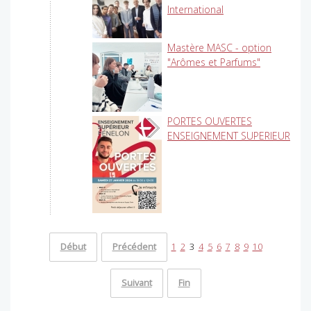
International
Mastère MASC - option
"Arômes et Parfums"
PORTES OUVERTES
ENSEIGNEMENT SUPERIEUR
Début
Précédent
1
2
3
4
5
6
7
8
9
10
Suivant
Fin