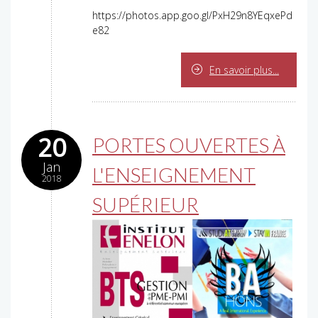
https://photos.app.goo.gl/PxH29n8YEqxePd
e82
En savoir plus...
20
PORTES OUVERTES À
Jan
L'ENSEIGNEMENT
2018
SUPÉRIEUR