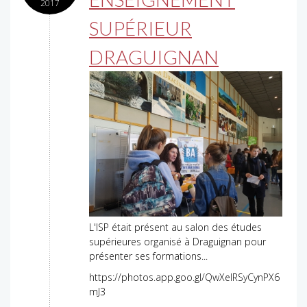
2017
SUPÉRIEUR
DRAGUIGNAN
L'ISP était présent au salon des études
supérieures organisé à Draguignan pour
présenter ses formations...
https://photos.app.goo.gl/QwXelRSyCynPX6
mJ3