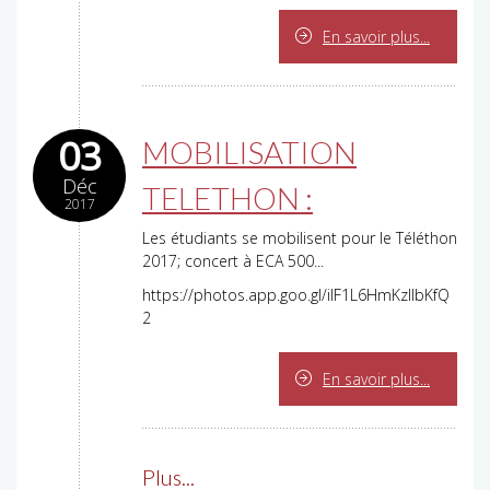
En savoir plus...
03
MOBILISATION
Déc
TELETHON :
2017
Les étudiants se mobilisent pour le Téléthon
2017; concert à ECA 500...
https://photos.app.goo.gl/iIF1L6HmKzIIbKfQ
2
En savoir plus...
Plus...