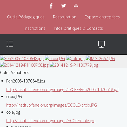
Outils Pédagogiques
Restauration
Espace entreprises
Inscriptions
Infos pratiques & Contacts
Color Variations
Fen2005-1070648.jpg
http://institut-fenelon.org/images/LYCEE/Fen2005-1070648.jpg
croix.JPG
http://institut-fenelon.org/images/ECOLE/croix.JPG
cole.jpg
http://institut-fenelon.org/images/ECOLE/cole.jpg