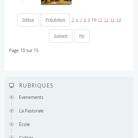
Début
Précédent
5
6
7
8
9
10
11
12
13
14
Suivant
Fin
Page 10 sur 15
RUBRIQUES
Evenements
La Pastorale
École
Collège