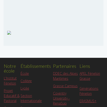
Notre
Établissements
Partenaires
Liens
école
APEL Fénelon
École
DDEC des Alpes
L'Institut
Grasse
Maritimes
Collège
Fénelon
Grasse Campus
Lycée
Générations
Projet
Coventry
Fénelon
Educatif &
Section
University -
Pastoral
Internationale
ERASMUS+
RenaSup