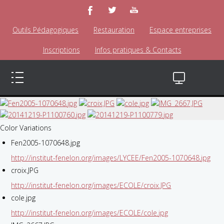
Outils Pédagogiques
Restauration
Espace entreprises
Inscriptions
Infos pratiques & Contacts
Color Variations
Fen2005-1070648.jpg
http://institut-fenelon.org/images/LYCEE/Fen2005-1070648.jpg
croix.JPG
http://institut-fenelon.org/images/ECOLE/croix.JPG
cole.jpg
http://institut-fenelon.org/images/ECOLE/cole.jpg