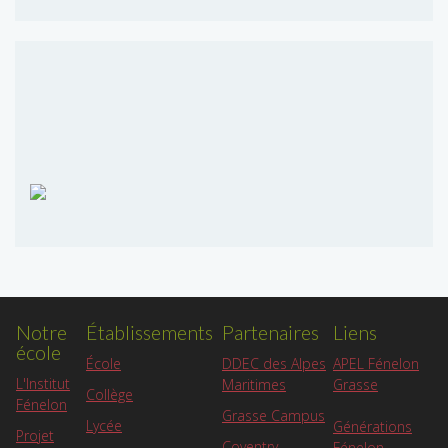
Notre
Établissements
Partenaires
Liens
école
APEL Fénelon
École
DDEC des Alpes
L'Institut
Grasse
Maritimes
Collège
Fénelon
Grasse Campus
Lycée
Générations
Projet
Coventry
Fénelon