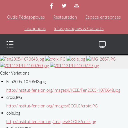
Outils Pédagogiques
Restauration
Espace entreprises
Inscriptions
Infos pratiques & Contacts
Color Variations
Fen2005-1070648.jpg
http://institut-fenelon.org/images/LYCEE/Fen2005-1070648.jpg
croix.JPG
http://institut-fenelon.org/images/ECOLE/croix.JPG
cole.jpg
http://institut-fenelon.org/images/ECOLE/cole.jpg