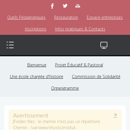
Outils Pédagogiques
Restauration
Espace entreprises
Inscriptions
Infos pratiques & Contacts
Bienvenue
Projet Éducatif & Pastoral
Une école chargée d'histoire
Commission de Solidarité
Organigramme
×
Avertissement
JFolder::files : le chemin n'est pas un répertoire.
Chemin : /var/www/vhosts/institut-