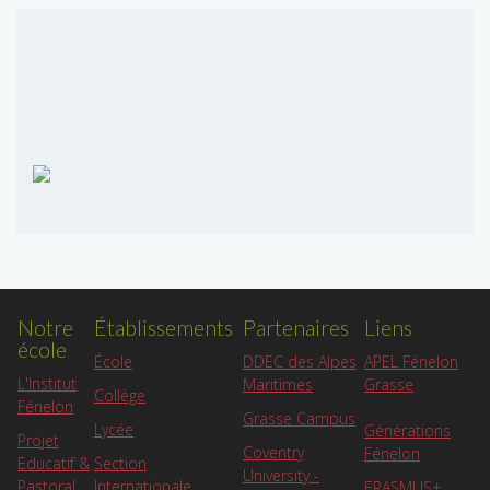
Notre
Établissements
Partenaires
Liens
école
APEL Fénelon
École
DDEC des Alpes
L'Institut
Grasse
Maritimes
Collège
Fénelon
Grasse Campus
Lycée
Générations
Projet
Coventry
Fénelon
Educatif &
Section
University -
Pastoral
Internationale
ERASMUS+