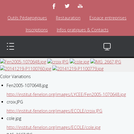
Outils Pédagogiques
Restauration
Espace entreprises
Inscriptions
Infos pratiques & Contacts
Color Variations
Fen2005-1070648.jpg
http://institut-fenelon.org/images/LYCEE/Fen2005-1070648.jpg
croix.JPG
http://institut-fenelon.org/images/ECOLE/croix.JPG
cole.jpg
http://institut-fenelon.org/images/ECOLE/cole.jpg