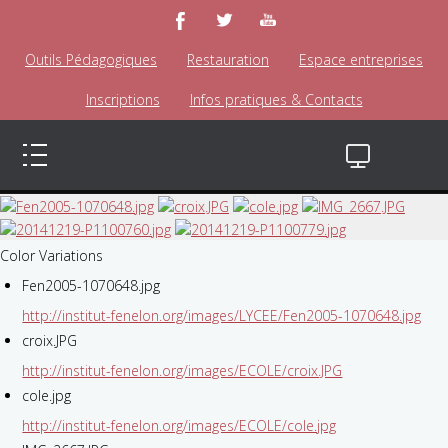
Outils Pédagogiques
Restauration
Espace entreprises
Inscriptions
Infos pratiques & Contacts
Color Variations
Fen2005-1070648.jpg
http://institut-fenelon.org/images/LYCEE/Fen2005-1070648.jpg
croix.JPG
http://institut-fenelon.org/images/ECOLE/croix.JPG
cole.jpg
http://institut-fenelon.org/images/ECOLE/cole.jpg