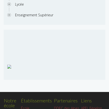
Lycée
Enseignement Supérieur
Notre
Établissements
Partenaires
Liens
école
APEL Fénelon
École
DDEC des Alpes