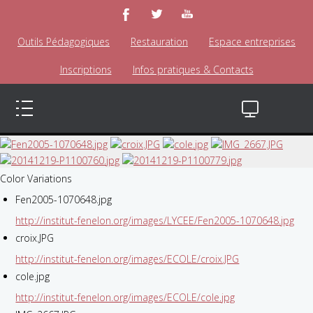
Outils Pédagogiques
Restauration
Espace entreprises
Inscriptions
Infos pratiques & Contacts
Color Variations
Fen2005-1070648.jpg
http://institut-fenelon.org/images/LYCEE/Fen2005-1070648.jpg
croix.JPG
http://institut-fenelon.org/images/ECOLE/croix.JPG
cole.jpg
http://institut-fenelon.org/images/ECOLE/cole.jpg