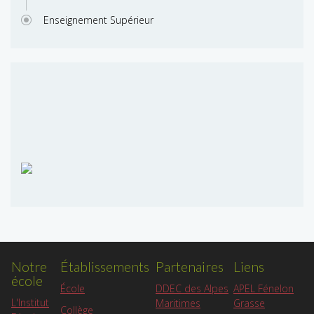
Enseignement Supérieur
Notre
Établissements
Partenaires
Liens
école
APEL Fénelon
École
DDEC des Alpes
L'Institut
Grasse
Maritimes
Collège