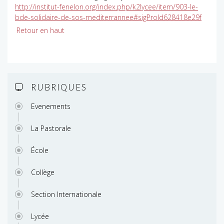
http://institut-fenelon.org/index.php/k2lycee/item/903-le-
bde-solidaire-de-sos-mediterrannee#sigProId628418e29f
Retour en haut
RUBRIQUES
Evenements
La Pastorale
École
Collège
Section Internationale
Lycée