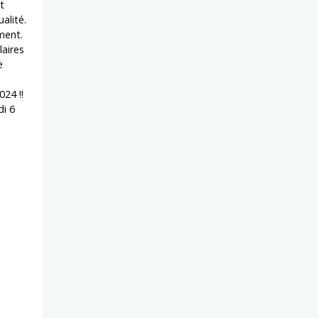
t
alité.
ement.
laires
e
24 !!
di 6