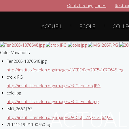
Outils Pédagogiques
Restaur
ACCUEIL
ECOLE
COLLE
Color Variations
Fen2005-1070648.jpg
http://institut-fenelon.org/images/LYCEE/Fen2005-1070648.jpg
croix.JPG
http://institut-fenelon.org/images/ECOLE/croix.JPG
cole.jpg
http://institut-fenelon.org/images/ECOLE/cole.jpg
IMG_2667.JPG
ACTUAL
http://institut-fenelon.org/images/ACCUEIL/IMG_2667.JPG
20141219-P1100760.jpg