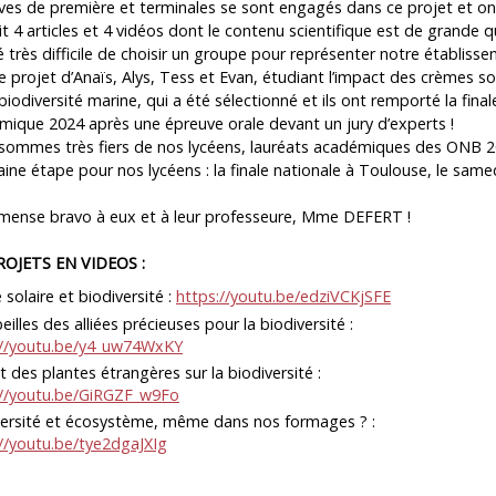
ves de première et terminales se sont engagés dans ce projet et on
t 4 articles et 4 vidéos dont le contenu scientifique est de grande qu
té très difficile de choisir un groupe pour représenter notre établiss
le projet d’Anaïs, Alys, Tess et Evan, étudiant l’impact des crèmes so
 biodiversité marine, qui a été sélectionné et ils ont remporté la final
ique 2024 après une épreuve orale devant un jury d’experts !
sommes très fiers de nos lycéens, lauréats académiques des ONB 20
ine étape pour nos lycéens : la finale nationale à Toulouse, le same
mense bravo à eux et à leur professeure, Mme DEFERT !
ROJETS EN VIDEOS :
solaire et biodiversité :
https://youtu.be/edziVCKjSFE
eilles des alliées précieuses pour la biodiversité :
://youtu.be/y4_uw74WxKY
 des plantes étrangères sur la biodiversité :
://youtu.be/GiRGZF_w9Fo
versité et écosystème, même dans nos formages ? :
://youtu.be/tye2dgaJXIg