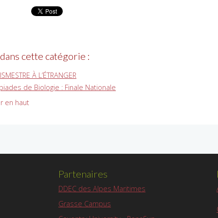
 dans cette catégorie :
RISMESTRE À L’ÉTRANGER
iades de Biologie : Finale Nationale
r en haut
Partenaires
DDEC des Alpes Maritimes
Grasse Campus