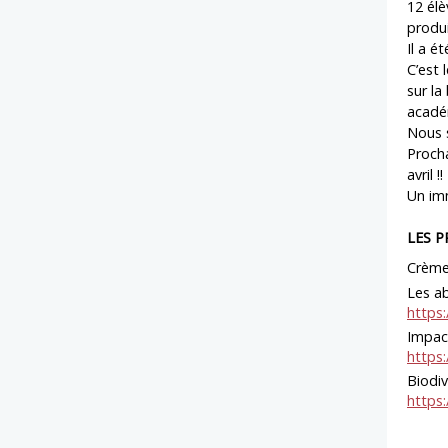
12 élè
produi
Il a é
C’est 
sur la
académ
Nous 
Procha
avril !!
Un im
LES P
Crème 
Les ab
https
Impact
https
Biodi
https