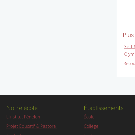
Plus
3e T
Olymp
Retou
Notre école
Établissements
L'Institut Fénelon
École
Projet Educatif & Pastoral
Collège