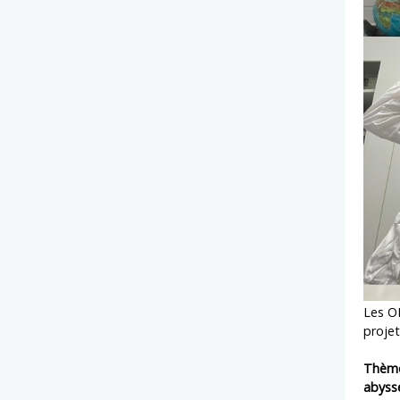
Les ON
projet
Thème
abyss