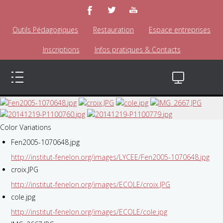
Outils Pédagogiques
Restauration
Espace entreprises
Inscriptions
Infos pratiques & Contacts
Color Variations
Fen2005-1070648.jpg
http://institut-fenelon.org/images/LYCEE/Fen2005-1070648.jpg
croix.JPG
http://institut-fenelon.org/images/ECOLE/croix.JPG
cole.jpg
http://institut-fenelon.org/images/ECOLE/cole.jpg