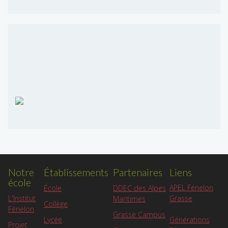
Notre
Établissements
Partenaires
Liens
école
APEL Fénelon
École
DDEC des Alpes
L'Institut
Grasse
Maritimes
Collège
Fénelon
Grasse Campus
Lycée
Générations
Projet