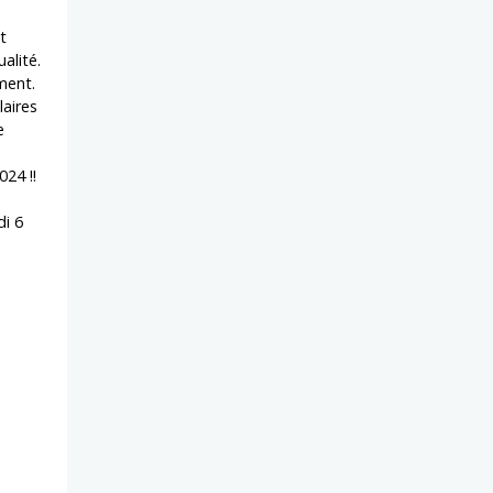
t
alité.
ement.
laires
e
24 !!
di 6