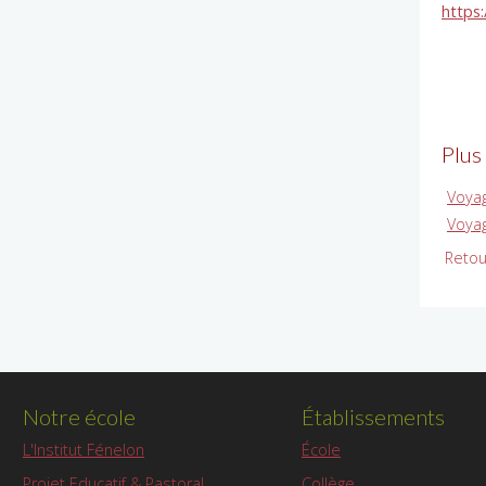
https
Plus
Voya
Voya
Retou
Notre école
Établissements
L'Institut Fénelon
École
Projet Educatif & Pastoral
Collège