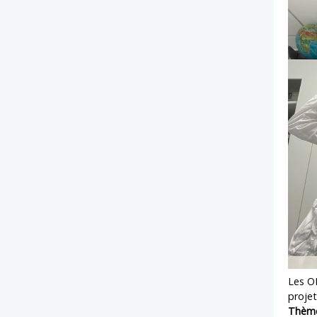
Les ON
projet
Thème