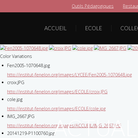
Outils Pédagogiques
Restaur
ACCUEIL
ECOLE
COLLE
Color Variations
Fen2005-1070648.jpg
http://institut-fenelon.org/images/LYCEE/Fen2005-1070648.jpg
croix.JPG
http://institut-fenelon.org/images/ECOLE/croix.JPG
cole.jpg
http://institut-fenelon.org/images/ECOLE/cole.jpg
IMG_2667.JPG
ACTUAL
http://institut-fenelon.org/images/ACCUEIL/IMG_2667.JPG
20141219-P1100760.jpg