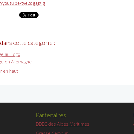
://youtu.be/tye2dgaJXIg
 dans cette catégorie :
ge au Togo
ge en Allemagne
r en haut
Partenaires
DDEC des Alpes Maritimes
Grasse Campus