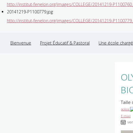
http://institut-fenelon.org/images/COLLEGE/20141219-P1100760.
20141219-P1100779.jpg
http://institut-fenelon.org/images/COLLEGE/20141219-P1100779.
Bienvenue
Projet Éducatif & Pastoral
Une école chargée
OL
BI
Taille
police
E-mail
ven