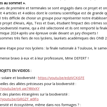
es au sommet ».
ves de première et terminales se sont engagés dans ce projet et on
t 4 articles et 4 vidéos dont le contenu scientifique est de grande qu
té très difficile de choisir un groupe pour représenter notre établiss
le projet d’Anaïs, Alys, Tess et Evan, étudiant l’impact des crèmes so
 biodiversité marine, qui a été sélectionné et ils ont remporté la final
ique 2024 après une épreuve orale devant un jury d’experts !
sommes très fiers de nos lycéens, lauréats académiques des ONB 20
ine étape pour nos lycéens : la finale nationale à Toulouse, le same
mense bravo à eux et à leur professeure, Mme DEFERT !
ROJETS EN VIDEOS :
solaire et biodiversité :
https://youtu.be/edziVCKjSFE
eilles des alliées précieuses pour la biodiversité :
://youtu.be/y4_uw74WxKY
 des plantes étrangères sur la biodiversité :
://youtu.be/GiRGZF_w9Fo
versité et écosystème, même dans nos formages ? :