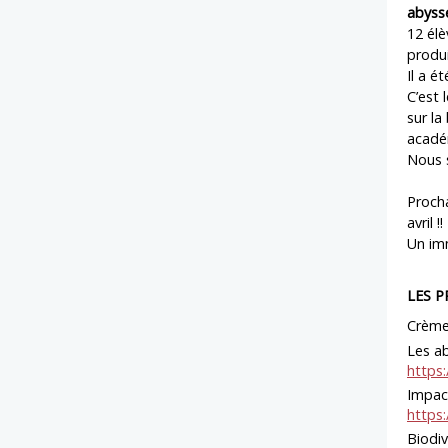
abyss
12 élè
produi
Il a é
C’est 
sur la
académ
Nous 
Procha
avril !!
Un im
LES P
Crème 
Les ab
https
Impact
https
Biodi