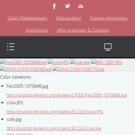
Outils Pédagogiques
Restauration
Espace entreprises
Inscriptions
Infos pratiques & Contacts
Color Variations
Fen2005-1070648.jpg
http://institut-fenelon.org/images/LYCEE/Fen2005-1070648.jpg
croix.JPG
http://institut-fenelon.org/images/ECOLE/croix.JPG
cole.jpg
http://institut-fenelon.org/images/ECOLE/cole.jpg