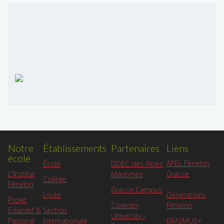
Notre
Établissements
Partenaires
Liens
école
APEL Fénelon
École
DDEC des Alpes
L'Institut
Grasse
Maritimes
Collège
Fénelon
Grasse Campus
Lycée
Générations
Projet
Coventry
Fénelon
Educatif &
Section
University -
Pastoral
Internationale
ERASMUS+