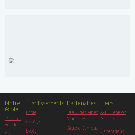
Notre
Établissements
Partenaires
Liens
école
APEL Fénelon
École
DDEC des Alpes
L'Institut
Grasse
Maritimes
Collège
Fénelon
Grasse Campus
Lycée
Générations
Projet