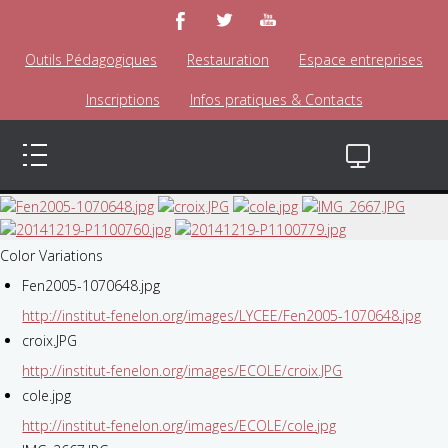
Outils Pédagogiques
Restauration
Espace entreprises
Inscriptions
Infos pratiques & Contacts
Color Variations
Fen2005-1070648.jpg
http://institut-fenelon.org/images/LYCEE/Fen2005-1070648.jpg
croix.JPG
http://institut-fenelon.org/images/ECOLE/croix.JPG
cole.jpg
http://institut-fenelon.org/images/ECOLE/cole.jpg