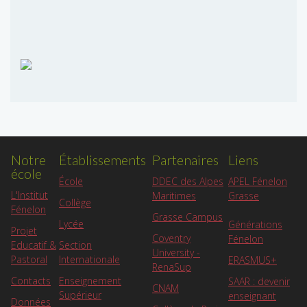
Notre
Établissements
Partenaires
Liens
école
APEL Fénelon
École
DDEC des Alpes
L'Institut
Grasse
Maritimes
Collège
Fénelon
Grasse Campus
Lycée
Générations
Projet
Coventry
Fénelon
Educatif &
Section
University -
Pastoral
Internationale
ERASMUS+
RenaSup
Contacts
Enseignement
SAAR : devenir
CNAM
Supérieur
enseignant
Données