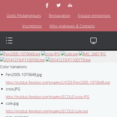
Outils Pédagogiques
Restauration
Espace entreprises
Inscriptions
Infos pratiques & Contacts
Color Variations
Fen2005-1070648.jpg
http://institut-fenelon.org/images/LYCEE/Fen2005-1070648.jpg
croix.JPG
http://institut-fenelon.org/images/ECOLE/croix.JPG
cole.jpg
http://institut-fenelon.org/images/ECOLE/cole.jpg