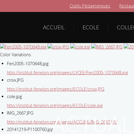
Outils Pédagogiques
Restaur
ACCUEIL
ECOLE
COLLE
Color Variations
Fen2005-1070648.jpg
http://institut-fenelon.org/images/LYCEE/Fen2005-1070648.jpg
croix.JPG
http://institut-fenelon.org/images/ECOLE/croix.JPG
cole.jpg
http://institut-fenelon.org/images/ECOLE/cole.jpg
IMG_2667.JPG
ACTUAL
http://institut-fenelon.org/images/ACCUEIL/IMG_2667.JPG
20141219-P1100760.jpg