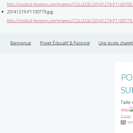
http://institut-fenelon.org/images/COLLEGE/20141219-P1100760.
20141219-P1100779.jpg
http://institut-fenelon.org/images/COLLEGE/20141219-P1100779.
Bienvenue
Projet Éducatif & Pastoral
Une école chargée
PO
SU
Taille
police
E-mail
ven