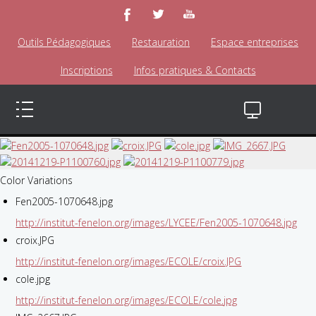
Outils Pédagogiques
Restauration
Espace entreprises
Inscriptions
Infos pratiques & Contacts
Color Variations
Fen2005-1070648.jpg
http://institut-fenelon.org/images/LYCEE/Fen2005-1070648.jpg
croix.JPG
http://institut-fenelon.org/images/ECOLE/croix.JPG
cole.jpg
http://institut-fenelon.org/images/ECOLE/cole.jpg