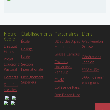
Notre
Établissements
Partenaires
Liens
école
APEL Fénelon
École
DDEC des Alpes
L'Institut
Grasse
Maritimes
Collège
Fénelon
Grasse Campus
Lycée
Générations
Projet
Coventry
Fénelon
Educatif &
Section
University -
Pastoral
Internationale
ERASMUS+
RenaSup
Contacts
Enseignement
SAAR : devenir
CNAM
Supérieur
enseignant
Données
Collège de Paris
sociales
Don Bosco Nice