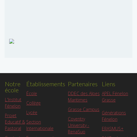
Notre
Établissements
Partenaires
Liens
école
APEL Fénelon
École
DDEC des Alpes
L'Institut
Grasse
Maritimes
Collège
Fénelon
Grasse Campus
Lycée
Générations
Projet
Coventry
Fénelon
Educatif &
Section
University -
Pastoral
Internationale
ERASMUS+
RenaSup