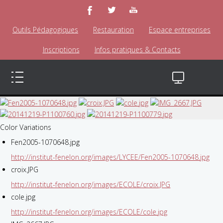
Outils Pédagogiques
Restauration
Espace entreprises
Inscriptions
Infos pratiques & Contacts
Color Variations
Fen2005-1070648.jpg
http://institut-fenelon.org/images/LYCEE/Fen2005-1070648.jpg
croix.JPG
http://institut-fenelon.org/images/ECOLE/croix.JPG
cole.jpg
http://institut-fenelon.org/images/ECOLE/cole.jpg