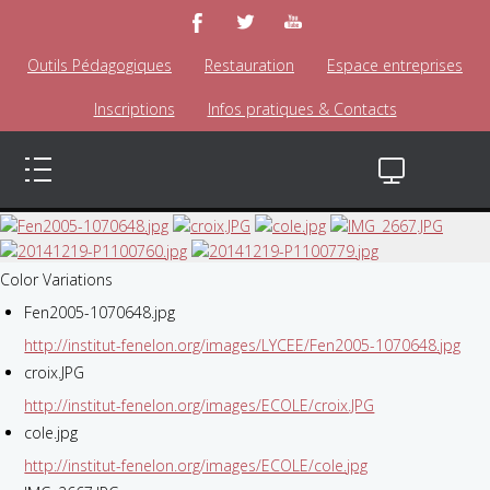
Outils Pédagogiques
Restauration
Espace entreprises
Inscriptions
Infos pratiques & Contacts
Color Variations
Fen2005-1070648.jpg
http://institut-fenelon.org/images/LYCEE/Fen2005-1070648.jpg
croix.JPG
http://institut-fenelon.org/images/ECOLE/croix.JPG
cole.jpg
http://institut-fenelon.org/images/ECOLE/cole.jpg