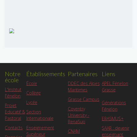
Notre
Établissements
Partenaires
Liens
école
APEL Fénelon
École
DDEC des Alpes
L'Institut
Grasse
Maritimes
Collège
Fénelon
Grasse Campus
Lycée
Générations
Projet
Coventry
Fénelon
Educatif &
Section
University -
Pastoral
Internationale
ERASMUS+
RenaSup
Contacts
Enseignement
SAAR : devenir
CNAM
Supérieur
enseignant