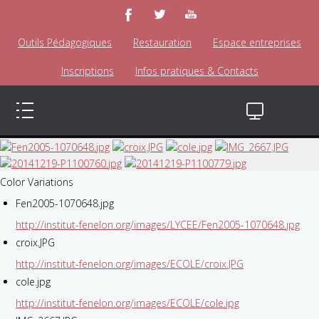
Outils Pédagogiques
Restauration
Espace entreprises
Inscriptions
Infos pratiques & Contacts
Color Variations
Fen2005-1070648.jpg
http://institut-fenelon.org/images/LYCEE/Fen2005-1070648.jpg
croix.JPG
http://institut-fenelon.org/images/ECOLE/croix.JPG
cole.jpg
http://institut-fenelon.org/images/ECOLE/cole.jpg