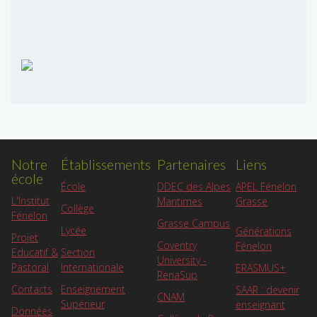
Notre
Établissements
Partenaires
Liens
école
APEL Fénelon
École
DDEC des Alpes
L'Institut
Grasse
Maritimes
Collège
Fénelon
Grasse Campus
Lycée
Générations
Projet
Coventry
Fénelon
Educatif &
Section
University -
Pastoral
Internationale
ERASMUS+
RenaSup
Contacts
Enseignement
SAAR : devenir
CNAM
Supérieur
enseignant
Données