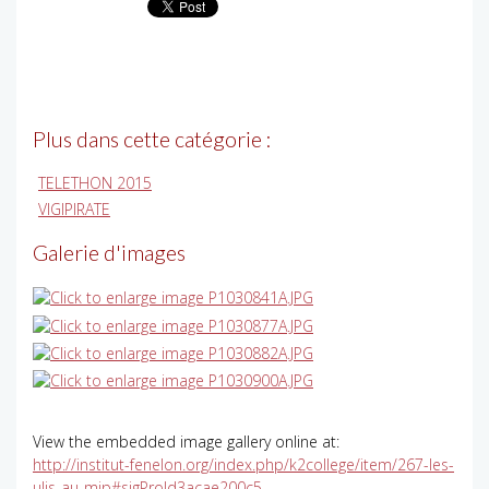
Plus dans cette catégorie :
TELETHON 2015
VIGIPIRATE
Galerie d'images
View the embedded image gallery online at:
http://institut-fenelon.org/index.php/k2college/item/267-les-
ulis-au-mip#sigProId3acae200c5