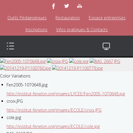
Outils Pédagogiques
Restauration
Espace entreprises
Inscriptions
Infos pratiques & Contacts
Color Variations
Fen2005-1070648.jpg
http://institut-fenelon.org/images/LYCEE/Fen2005-1070648.jpg
croix.JPG
http://institut-fenelon.org/images/ECOLE/croix.JPG
cole.jpg
http://institut-fenelon.org/images/ECOLE/cole.jpg