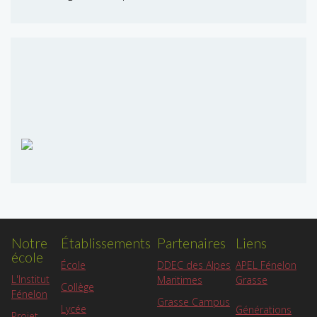
Notre
Établissements
Partenaires
Liens
école
APEL Fénelon
École
DDEC des Alpes
L'Institut
Grasse
Maritimes
Collège
Fénelon
Grasse Campus
Lycée
Générations
Projet