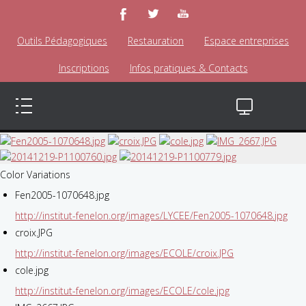
Outils Pédagogiques
Restauration
Espace entreprises
Inscriptions
Infos pratiques & Contacts
Color Variations
Fen2005-1070648.jpg
http://institut-fenelon.org/images/LYCEE/Fen2005-1070648.jpg
croix.JPG
http://institut-fenelon.org/images/ECOLE/croix.JPG
cole.jpg
http://institut-fenelon.org/images/ECOLE/cole.jpg