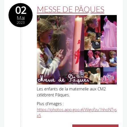
02
MESSE DE PÂQUES
Mai
2023
Les enfants de la maternelle aux CM2
célèbrent Pâques.
Plus d'images :
https://photos.app.goo.gl/Wigofzu1hhoNTys
x5