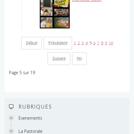
Début
Précédent
1
2
3
4
5
6
7
8
9
10
Suivant
Fin
Page 5 sur 19
RUBRIQUES
Evenements
La Pastorale