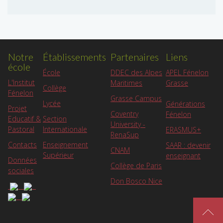
Notre
Établissements
Partenaires
Liens
école
APEL Fénelon
École
DDEC des Alpes
L'Institut
Grasse
Maritimes
Collège
Fénelon
Grasse Campus
Lycée
Générations
Projet
Coventry
Fénelon
Educatif &
Section
University -
Pastoral
Internationale
ERASMUS+
RenaSup
Contacts
Enseignement
SAAR : devenir
CNAM
Supérieur
enseignant
Données
Collège de Paris
sociales
Don Bosco Nice